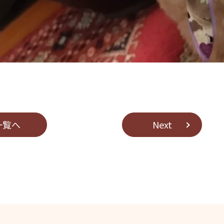
⼀覧へ
Next