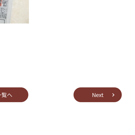
⼀覧へ
Next