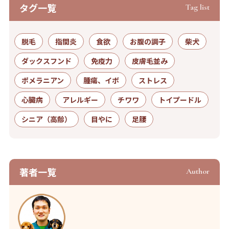
タグ⼀覧
Tag list
脱毛
指間炎
食欲
お腹の調子
柴犬
ダックスフンド
免疫力
皮膚毛並み
ポメラニアン
腫瘍、イボ
ストレス
心臓病
アレルギー
チワワ
トイプードル
シニア（高齢）
目やに
足腰
著者⼀覧
Author