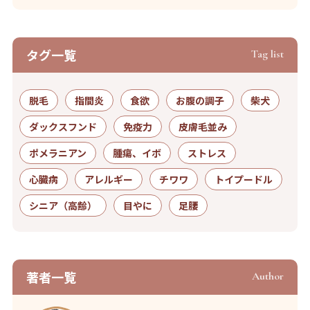
タグ⼀覧
Tag list
脱毛
指間炎
食欲
お腹の調子
柴犬
ダックスフンド
免疫力
皮膚毛並み
ポメラニアン
腫瘍、イボ
ストレス
心臓病
アレルギー
チワワ
トイプードル
シニア（高齢）
目やに
足腰
著者⼀覧
Author