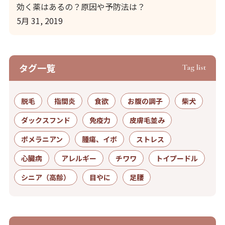
効く薬はあるの？原因や予防法は？
5月 31, 2019
タグ⼀覧
Tag list
脱毛
指間炎
食欲
お腹の調子
柴犬
ダックスフンド
免疫力
皮膚毛並み
ポメラニアン
腫瘍、イボ
ストレス
心臓病
アレルギー
チワワ
トイプードル
シニア（高齢）
目やに
足腰