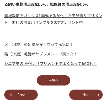
る飼い主様満足度82.5%、獣医師の満足度84.6%
露地栽培アガリクス100%で製品化した高品質サプリメン
ト 無料の味見用サンプルを2粒プレゼント中
犬（14歳）の足腰が良くなって元気に！
猫（19歳）毛艶がサプリメントで戻った！
シニア猫の涙やけ サプリメントでよくなって食欲も！
⼀覧へ
Prev
Next