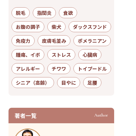
脱毛
指間炎
食欲
お腹の調子
柴犬
ダックスフンド
免疫力
皮膚毛並み
ポメラニアン
腫瘍、イボ
ストレス
心臓病
アレルギー
チワワ
トイプードル
シニア（高齢）
目やに
足腰
著者⼀覧
Author