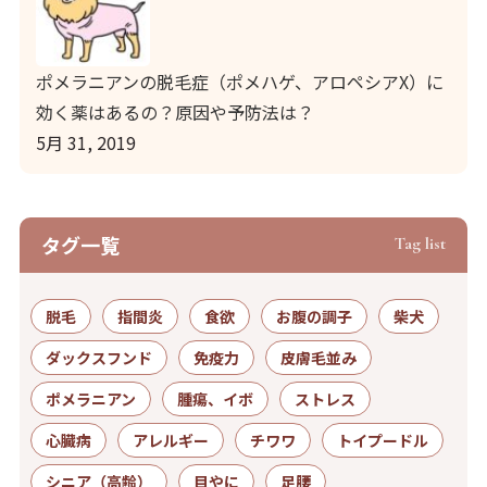
ポメラニアンの脱毛症（ポメハゲ、アロペシアX）に
効く薬はあるの？原因や予防法は？
5月 31, 2019
タグ⼀覧
Tag list
脱毛
指間炎
食欲
お腹の調子
柴犬
ダックスフンド
免疫力
皮膚毛並み
ポメラニアン
腫瘍、イボ
ストレス
心臓病
アレルギー
チワワ
トイプードル
シニア（高齢）
目やに
足腰