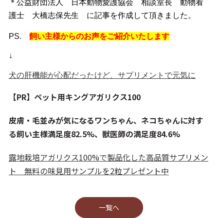
＊公益財団法人 日本動物愛護協会
相談室長 動物看
護士 大橋志保
先生 に記事を作成して頂きました。
PS.
飼い主様からのお声をご紹介いたします
↓
犬の肝機能が心配だったけど、サプリメントで元気に
【PR】ペット用キングアガリクス100
皮膚・毛並みが気になるワンちゃん、ネコちゃんに対す
る飼い主様満足度82.5%、獣医師の満足度84.6%
露地栽培アガリクス100%で製品化した高品質サプリメン
ト 無料の味見用サンプルを2粒プレゼント中
⼀覧へ