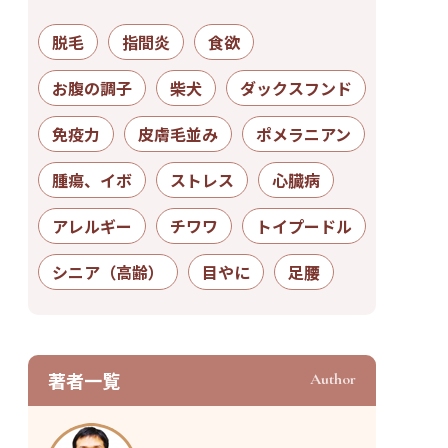
脱毛
指間炎
食欲
お腹の調子
柴犬
ダックスフンド
免疫力
皮膚毛並み
ポメラニアン
腫瘍、イボ
ストレス
心臓病
アレルギー
チワワ
トイプードル
シニア（高齢）
目やに
足腰
著者⼀覧
Author