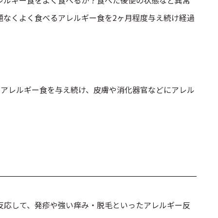
レルギー食をよく食べるか？食べた後便の状態など異常
題なくよく食べるアレルギー食を2ヶ月程度与え続け経過
まアレルギー食を与え続け、皮膚や消化器官などにアレル
反応して、発疹や強い痒み・脱毛といったアレルギー反