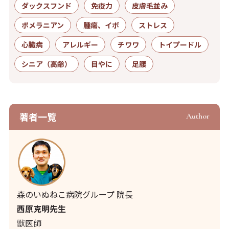
ダックスフンド
免疫力
皮膚毛並み
ポメラニアン
腫瘍、イボ
ストレス
心臓病
アレルギー
チワワ
トイプードル
シニア（高齢）
目やに
足腰
著者⼀覧
Author
森のいぬねこ病院グループ 院長
西原克明先生
獣医師