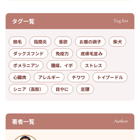
タグ⼀覧
Tag list
脱毛
指間炎
食欲
お腹の調子
柴犬
ダックスフンド
免疫力
皮膚毛並み
ポメラニアン
腫瘍、イボ
ストレス
心臓病
アレルギー
チワワ
トイプードル
シニア（高齢）
目やに
足腰
著者⼀覧
Author