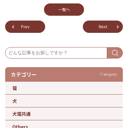
⼀覧へ
Prev
Next
カテゴリー
Category
猫
犬
犬猫共通
Others