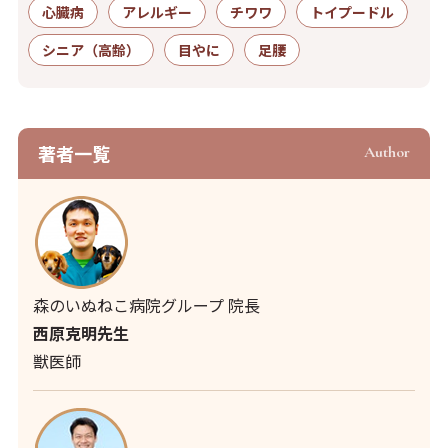
心臓病
アレルギー
チワワ
トイプードル
シニア（高齢）
目やに
足腰
著者⼀覧
Author
森のいぬねこ病院グループ 院長
西原克明先生
獣医師