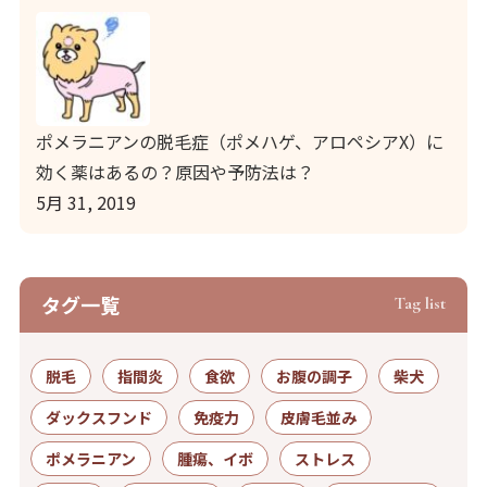
ポメラニアンの脱毛症（ポメハゲ、アロペシアX）に
効く薬はあるの？原因や予防法は？
5月 31, 2019
タグ⼀覧
Tag list
脱毛
指間炎
食欲
お腹の調子
柴犬
ダックスフンド
免疫力
皮膚毛並み
ポメラニアン
腫瘍、イボ
ストレス