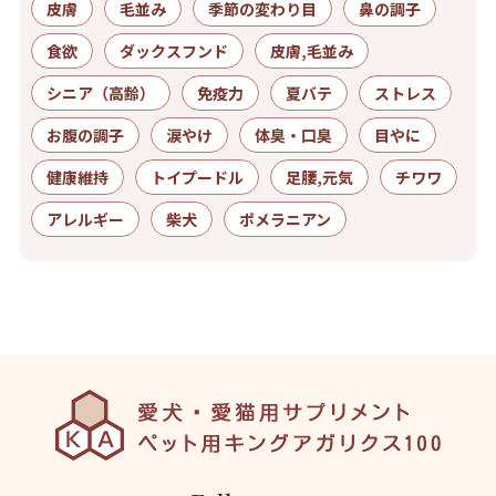
皮膚
毛並み
季節の変わり目
鼻の調子
食欲
ダックスフンド
皮膚,毛並み
シニア（高齢）
免疫力
夏バテ
ストレス
お腹の調子
涙やけ
体臭・口臭
目やに
健康維持
トイプードル
足腰,元気
チワワ
アレルギー
柴犬
ポメラニアン