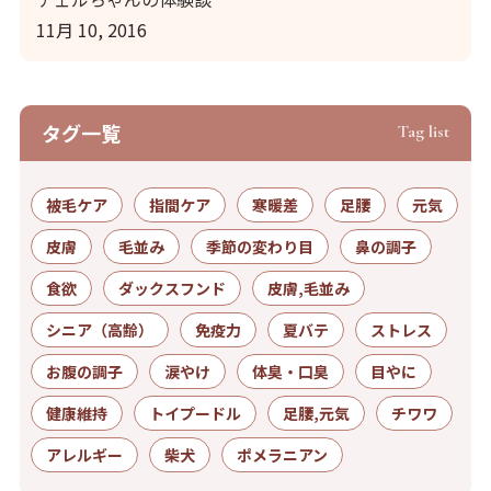
11月 10, 2016
タグ⼀覧
Tag list
被毛ケア
指間ケア
寒暖差
足腰
元気
皮膚
毛並み
季節の変わり目
鼻の調子
食欲
ダックスフンド
皮膚,毛並み
シニア（高齢）
免疫力
夏バテ
ストレス
お腹の調子
涙やけ
体臭・口臭
目やに
健康維持
トイプードル
足腰,元気
チワワ
アレルギー
柴犬
ポメラニアン