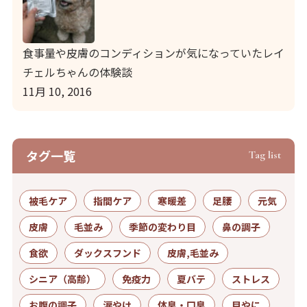
食事量や皮膚のコンディションが気になっていたレイ
チェルちゃんの体験談
11月 10, 2016
タグ⼀覧
Tag list
被毛ケア
指間ケア
寒暖差
足腰
元気
皮膚
毛並み
季節の変わり目
鼻の調子
食欲
ダックスフンド
皮膚,毛並み
シニア（高齢）
免疫力
夏バテ
ストレス
お腹の調子
涙やけ
体臭・口臭
目やに