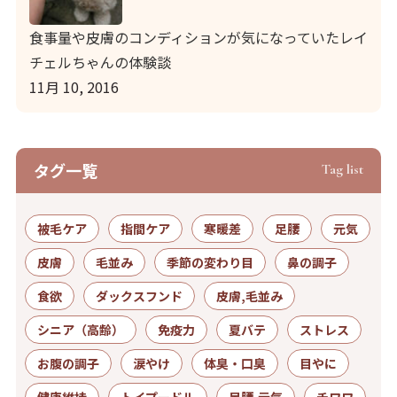
食事量や皮膚のコンディションが気になっていたレイ
チェルちゃんの体験談
11月 10, 2016
タグ⼀覧
Tag list
被毛ケア
指間ケア
寒暖差
足腰
元気
皮膚
毛並み
季節の変わり目
鼻の調子
食欲
ダックスフンド
皮膚,毛並み
シニア（高齢）
免疫力
夏バテ
ストレス
お腹の調子
涙やけ
体臭・口臭
目やに