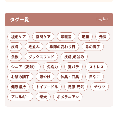
タグ⼀覧
Tag list
被毛ケア
指間ケア
寒暖差
足腰
元気
皮膚
毛並み
季節の変わり目
鼻の調子
食欲
ダックスフンド
皮膚,毛並み
シニア（高齢）
免疫力
夏バテ
ストレス
お腹の調子
涙やけ
体臭・口臭
目やに
健康維持
トイプードル
足腰,元気
チワワ
アレルギー
柴犬
ポメラニアン