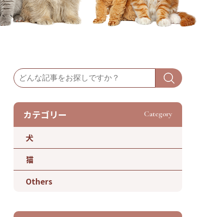
、、、
カテゴリー
Category
犬
猫
Others