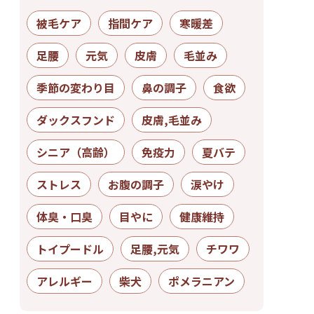
被毛ケア
指間ケア
寒暖差
足腰
元気
皮膚
毛並み
季節の変わり目
鼻の調子
食欲
ダックスフンド
皮膚,毛並み
シニア（高齢）
免疫力
夏バテ
ストレス
お腹の調子
涙やけ
体臭・口臭
目やに
健康維持
トイプードル
足腰,元気
チワワ
アレルギー
柴犬
ポメラニアン