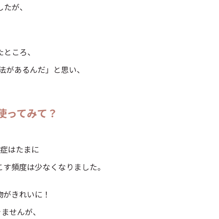
したが、
たところ、
方法があるんだ」と思い、
。
使ってみて？
炎症はたまに
こす頻度は少なくなりました。
物がきれいに！
きませんが、