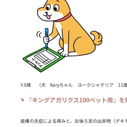
Y.S様 （犬 fairyちゃん ヨークシャテリア 11
『キングアガリクス100ペット用』
皮膚の炎症による痒みと、左後ろ足の出来物（デキ