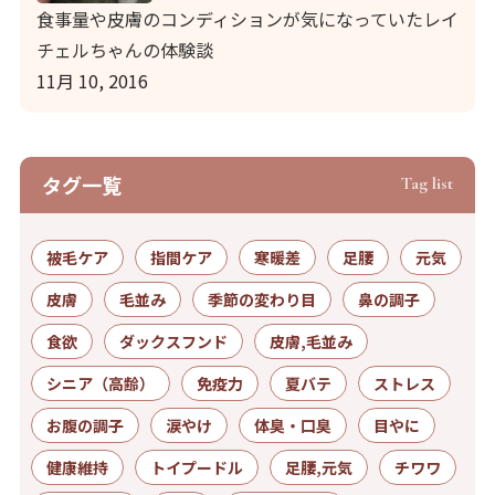
食事量や皮膚のコンディションが気になっていたレイ
チェルちゃんの体験談
11月 10, 2016
タグ⼀覧
Tag list
被毛ケア
指間ケア
寒暖差
足腰
元気
皮膚
毛並み
季節の変わり目
鼻の調子
食欲
ダックスフンド
皮膚,毛並み
シニア（高齢）
免疫力
夏バテ
ストレス
お腹の調子
涙やけ
体臭・口臭
目やに
健康維持
トイプードル
足腰,元気
チワワ