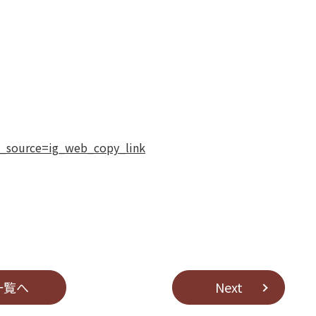
m_source=ig_web_copy_link
⼀覧へ
Next