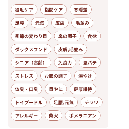
被毛ケア
指間ケア
寒暖差
足腰
元気
皮膚
毛並み
季節の変わり目
鼻の調子
食欲
ダックスフンド
皮膚,毛並み
シニア（高齢）
免疫力
夏バテ
ストレス
お腹の調子
涙やけ
体臭・口臭
目やに
健康維持
トイプードル
足腰,元気
チワワ
アレルギー
柴犬
ポメラニアン