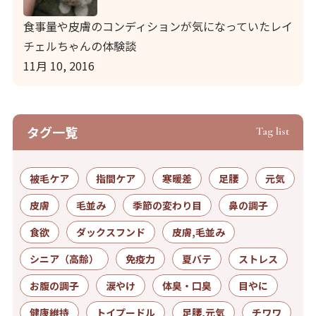
食事量や皮膚のコンディションが気になっていたレイ
チェルちゃんの体験談
11月 10, 2016
タグ⼀覧
Tag list
被毛ケア
指間ケア
寒暖差
足腰
元気
皮膚
毛並み
季節の変わり目
鼻の調子
食欲
ダックスフンド
皮膚,毛並み
シニア（高齢）
免疫力
夏バテ
ストレス
お腹の調子
涙やけ
体臭・口臭
目やに
健康維持
トイプードル
足腰,元気
チワワ