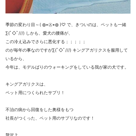
季節の変わり目～( ◍•㉦•◍ )♡ で、きついのは、ペットも一緒
∑(ﾟ◇ﾟ///) しかも、愛犬の腰痛が、
この冷え込みでさらに悪化する；；；；；
のが毎年の事なのですが∑(ﾟ◇ﾟ///) キングアガリクスを服用して
いるから、
今年は、モデルばりのウォーキングをしている我が家の犬です。
キングアガリクスは、
ペット用につくられたサプリ！
不治の病から回復をした奥様をもつ
社長がつくった、ペット用のサプリなのです！
贅沢？