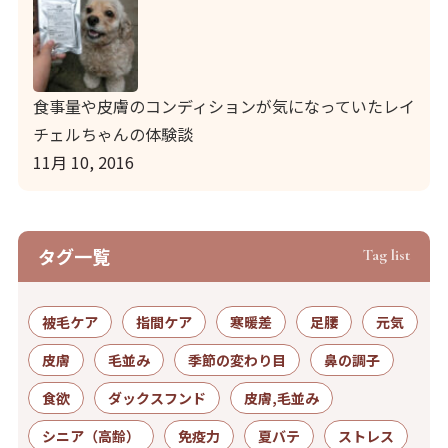
食事量や皮膚のコンディションが気になっていたレイ
チェルちゃんの体験談
11月 10, 2016
タグ⼀覧
Tag list
被毛ケア
指間ケア
寒暖差
足腰
元気
皮膚
毛並み
季節の変わり目
鼻の調子
食欲
ダックスフンド
皮膚,毛並み
シニア（高齢）
免疫力
夏バテ
ストレス