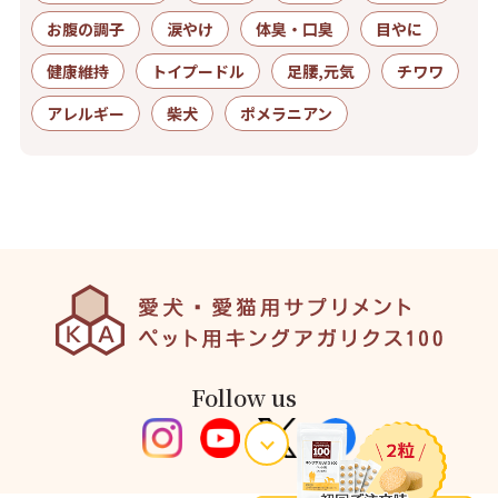
お腹の調子
涙やけ
体臭・口臭
目やに
健康維持
トイプードル
足腰,元気
チワワ
アレルギー
柴犬
ポメラニアン
Follow us