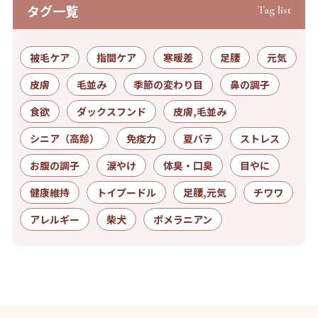
タグ⼀覧
Tag list
被毛ケア
指間ケア
寒暖差
足腰
元気
皮膚
毛並み
季節の変わり目
鼻の調子
食欲
ダックスフンド
皮膚,毛並み
シニア（高齢）
免疫力
夏バテ
ストレス
お腹の調子
涙やけ
体臭・口臭
目やに
健康維持
トイプードル
足腰,元気
チワワ
アレルギー
柴犬
ポメラニアン