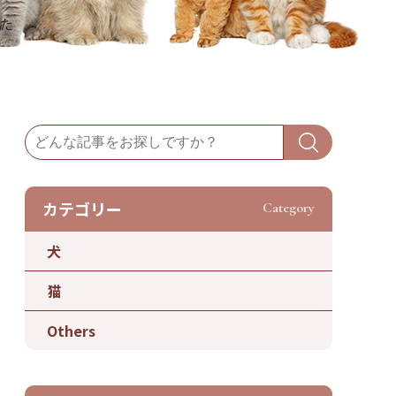
た
カテゴリー
Category
犬
猫
Others