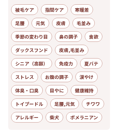
被毛ケア
指間ケア
寒暖差
足腰
元気
皮膚
毛並み
季節の変わり目
鼻の調子
食欲
ダックスフンド
皮膚,毛並み
シニア（高齢）
免疫力
夏バテ
ストレス
お腹の調子
涙やけ
体臭・口臭
目やに
健康維持
トイプードル
足腰,元気
チワワ
アレルギー
柴犬
ポメラニアン