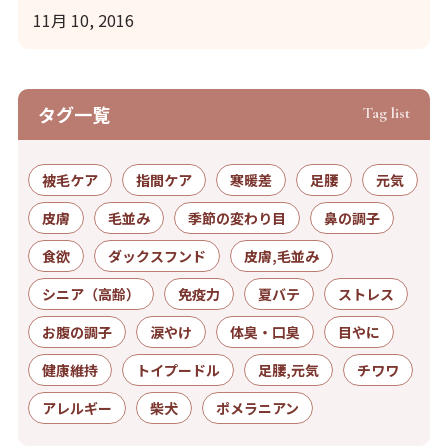
11月 10, 2016
タグ⼀覧
Tag list
被毛ケア
指間ケア
寒暖差
足腰
元気
皮膚
毛並み
季節の変わり目
鼻の調子
食欲
ダックスフンド
皮膚,毛並み
シニア（高齢）
免疫力
夏バテ
ストレス
お腹の調子
涙やけ
体臭・口臭
目やに
健康維持
トイプードル
足腰,元気
チワワ
アレルギー
柴犬
ポメラニアン