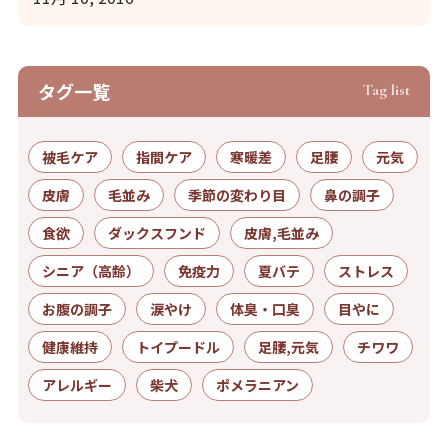
タグ⼀覧
Tag list
被毛ケア
指間ケア
寒暖差
足腰
元気
皮膚
毛並み
季節の変わり目
鼻の調子
食欲
ダックスフンド
皮膚,毛並み
シニア（高齢）
免疫力
夏バテ
ストレス
お腹の調子
涙やけ
体臭・口臭
目やに
健康維持
トイプードル
足腰,元気
チワワ
アレルギー
柴犬
ポメラニアン