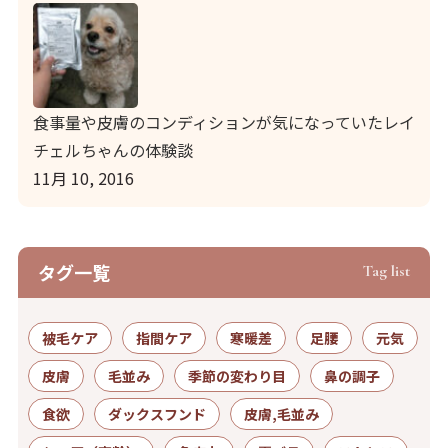
食事量や皮膚のコンディションが気になっていたレイ
チェルちゃんの体験談
11月 10, 2016
タグ⼀覧
Tag list
被毛ケア
指間ケア
寒暖差
足腰
元気
皮膚
毛並み
季節の変わり目
鼻の調子
食欲
ダックスフンド
皮膚,毛並み