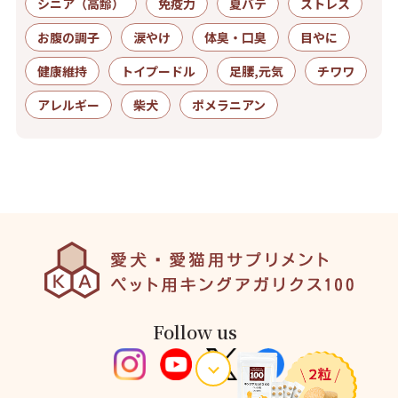
シニア（高齢）
免疫力
夏バテ
ストレス
お腹の調子
涙やけ
体臭・口臭
目やに
健康維持
トイプードル
足腰,元気
チワワ
アレルギー
柴犬
ポメラニアン
Follow us