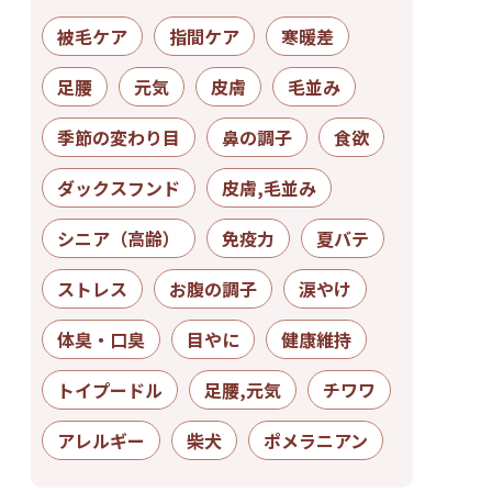
被毛ケア
指間ケア
寒暖差
足腰
元気
皮膚
毛並み
季節の変わり目
鼻の調子
食欲
ダックスフンド
皮膚,毛並み
シニア（高齢）
免疫力
夏バテ
ストレス
お腹の調子
涙やけ
体臭・口臭
目やに
健康維持
トイプードル
足腰,元気
チワワ
アレルギー
柴犬
ポメラニアン