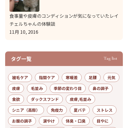
食事量や皮膚のコンディションが気になっていたレイ
チェルちゃんの体験談
11月 10, 2016
タグ⼀覧
Tag list
被毛ケア
指間ケア
寒暖差
足腰
元気
皮膚
毛並み
季節の変わり目
鼻の調子
食欲
ダックスフンド
皮膚,毛並み
シニア（高齢）
免疫力
夏バテ
ストレス
お腹の調子
涙やけ
体臭・口臭
目やに