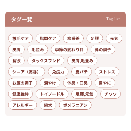
タグ⼀覧
Tag list
被毛ケア
指間ケア
寒暖差
足腰
元気
皮膚
毛並み
季節の変わり目
鼻の調子
食欲
ダックスフンド
皮膚,毛並み
シニア（高齢）
免疫力
夏バテ
ストレス
お腹の調子
涙やけ
体臭・口臭
目やに
健康維持
トイプードル
足腰,元気
チワワ
アレルギー
柴犬
ポメラニアン