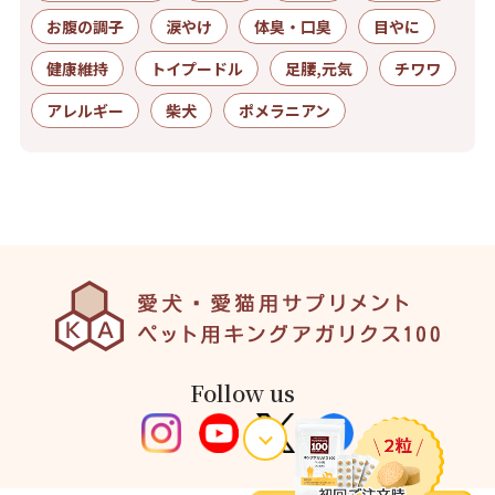
お腹の調子
涙やけ
体臭・口臭
目やに
健康維持
トイプードル
足腰,元気
チワワ
アレルギー
柴犬
ポメラニアン
Follow us