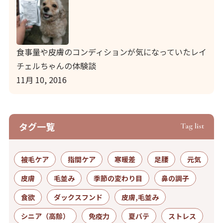
食事量や皮膚のコンディションが気になっていたレイ
チェルちゃんの体験談
11月 10, 2016
タグ⼀覧
Tag list
被毛ケア
指間ケア
寒暖差
足腰
元気
皮膚
毛並み
季節の変わり目
鼻の調子
食欲
ダックスフンド
皮膚,毛並み
シニア（高齢）
免疫力
夏バテ
ストレス