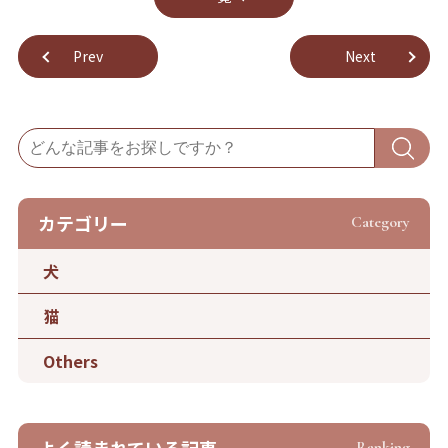
Prev
Next
カテゴリー
Category
犬
猫
Others
Ranking