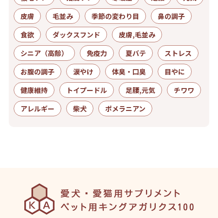
皮膚
毛並み
季節の変わり目
鼻の調子
食欲
ダックスフンド
皮膚,毛並み
シニア（高齢）
免疫力
夏バテ
ストレス
お腹の調子
涙やけ
体臭・口臭
目やに
健康維持
トイプードル
足腰,元気
チワワ
アレルギー
柴犬
ポメラニアン