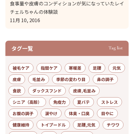
食事量や皮膚のコンディションが気になっていたレイ
チェルちゃんの体験談
11月 10, 2016
タグ⼀覧
Tag list
被毛ケア
指間ケア
寒暖差
足腰
元気
皮膚
毛並み
季節の変わり目
鼻の調子
食欲
ダックスフンド
皮膚,毛並み
シニア（高齢）
免疫力
夏バテ
ストレス
お腹の調子
涙やけ
体臭・口臭
目やに
健康維持
トイプードル
足腰,元気
チワワ