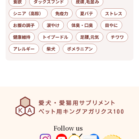
食欲
ダックスフンド
皮膚,毛並み
シニア（高齢）
免疫力
夏バテ
ストレス
お腹の調子
涙やけ
体臭・口臭
目やに
健康維持
トイプードル
足腰,元気
チワワ
アレルギー
柴犬
ポメラニアン
Follow us