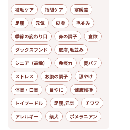
被毛ケア
指間ケア
寒暖差
足腰
元気
皮膚
毛並み
季節の変わり目
鼻の調子
食欲
ダックスフンド
皮膚,毛並み
シニア（高齢）
免疫力
夏バテ
ストレス
お腹の調子
涙やけ
体臭・口臭
目やに
健康維持
トイプードル
足腰,元気
チワワ
アレルギー
柴犬
ポメラニアン