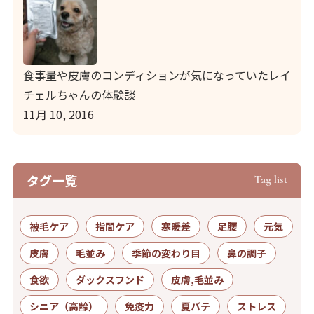
食事量や皮膚のコンディションが気になっていたレイ
チェルちゃんの体験談
11月 10, 2016
タグ⼀覧
Tag list
被毛ケア
指間ケア
寒暖差
足腰
元気
皮膚
毛並み
季節の変わり目
鼻の調子
食欲
ダックスフンド
皮膚,毛並み
シニア（高齢）
免疫力
夏バテ
ストレス