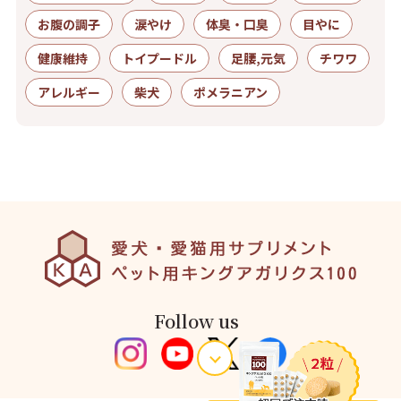
お腹の調子
涙やけ
体臭・口臭
目やに
健康維持
トイプードル
足腰,元気
チワワ
アレルギー
柴犬
ポメラニアン
Follow us