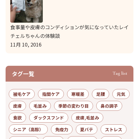
食事量や皮膚のコンディションが気になっていたレイ
チェルちゃんの体験談
11月 10, 2016
タグ⼀覧
Tag list
被毛ケア
指間ケア
寒暖差
足腰
元気
皮膚
毛並み
季節の変わり目
鼻の調子
食欲
ダックスフンド
皮膚,毛並み
シニア（高齢）
免疫力
夏バテ
ストレス