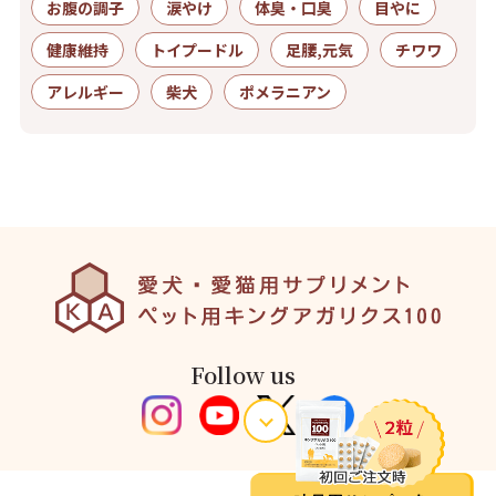
お腹の調子
涙やけ
体臭・口臭
目やに
健康維持
トイプードル
足腰,元気
チワワ
アレルギー
柴犬
ポメラニアン
Follow us