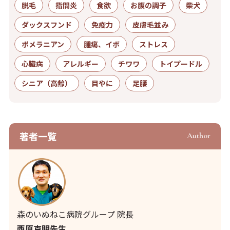
脱毛
指間炎
食欲
お腹の調子
柴犬
ダックスフンド
免疫力
皮膚毛並み
ポメラニアン
腫瘍、イボ
ストレス
心臓病
アレルギー
チワワ
トイプードル
シニア（高齢）
目やに
足腰
著者⼀覧
Author
森のいぬねこ病院グループ 院長
西原克明先生